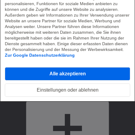
Herstellerunabhängige und transparente Beratung
personalisieren, Funktionen für soziale Medien anbieten zu
können und die Zugriffe auf unsere Website zu analysieren.
Planungssicherheit:
Reduzierung und Transparenz
Außerdem geben wir Informationen zu Ihrer Verwendung unserer
von Lizenz- und Supportkosten
Website an unsere Partner für soziale Medien, Werbung und
Analysen weiter. Unsere Partner führen diese Informationen
Compliance:
Sicherheit bei Audits und
möglicherweise mit weiteren Daten zusammen, die Sie ihnen
Vertragsverhandlungen
bereitgestellt haben oder die sie im Rahmen Ihrer Nutzung der
Dienste gesammelt haben. Einige dieser erfassten Daten dienen
Eine zentrale Ansprechperson:
Persönlicher
der Personalisierung und der Messung der Werbewirksamkeit.
Ansprechpartner mit Oracle-Know-how
Zur Google Datenschutzerklärung
So stellen wir sicher, dass Sie Oracle Lizenzen sicher und
effizient einsetzen.
Alle akzeptieren
Einstellungen oder ablehnen