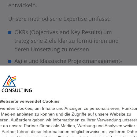
entwickeln.
Unsere methodische Expertise umfasst:
OKRs (Objectives and Key Results) um
trategische Ziele klar zu formulieren und
deren Umsetzung zu messen
Agile und klassische Projektmanagement-
Methoden (Scrum, SAFe, PRINCE2, PMI)
IT-Servicemanagement nach ITIL zur
Sicherstellung reibungsloser Abläufe
Architekturmanagement für eine
Webseite verwendet Cookies
rwenden Cookies, um Inhalte und Anzeigen zu personalisieren, Funktio
nachhaltige IT-Landschaft
e Medien anbieten zu können und die Zugriffe auf unsere Website zu
ieren. Außerdem geben wir Informationen zu Ihrer Verwendung unsere
DevOps und CI/CD zur Automatisierung und
e an unsere Partner für soziale Medien, Werbung und Analysen weiter.
Beschleunigung von Entwicklungsprozessen
 Partner führen diese Informationen möglicherweise mit weiteren Date