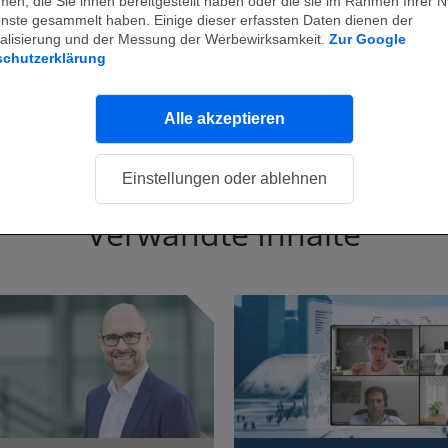
en, die Sie ihnen bereitgestellt haben oder die sie im Rahmen Ihrer 
Data-Driven Decision Making für
enste gesammelt haben. Einige dieser erfassten Daten dienen der
alisierung und der Messung der Werbewirksamkeit.
Zur Google
faktenbasierte IT-Entscheidungen
schutzerklärung
Alle akzeptieren
Einstellungen oder ablehnen
Verwandte Inhalte