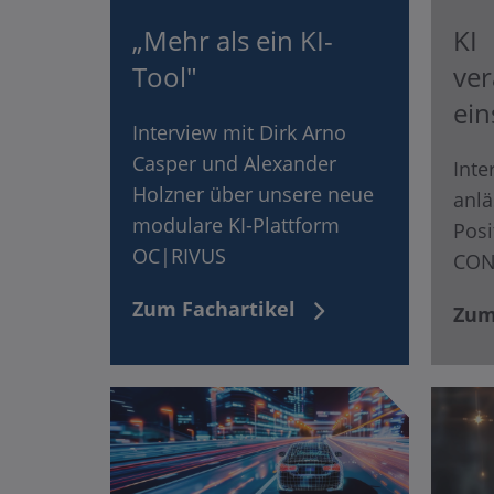
„Mehr als ein KI-
KI
Tool"
ver
ein
Interview mit Dirk Arno
Casper und Alexander
Inte
Holzner über unsere neue
anlä
modulare KI-Plattform
Posi
OC|RIVUS
CON
Zum Fachartikel
Zum