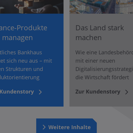
ance-Produkte
Das Land stark
l managen
machen
tliches Bankhaus
Wie eine Landesbehör
tet sich neu aus – mit
mit einer neuen
en Strukturen und
Digitalisierungsstrateg
uktorientierung
die Wirtschaft fördert
 Kundenstory
Zur Kundenstory
Weitere Inhalte