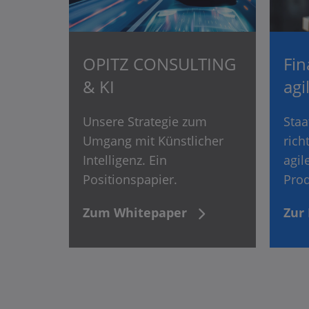
OPITZ CONSULTING
Fin
& KI
agi
Unsere Strategie zum
Staa
Umgang mit Künstlicher
rich
Intelligenz. Ein
agil
Positionspapier.
Prod
Zum Whitepaper
Zur