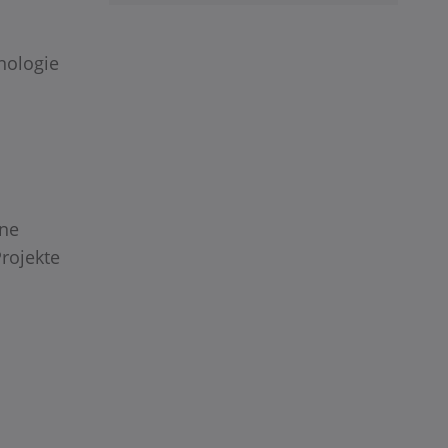
nologie
ine
rojekte