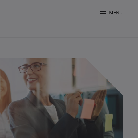
MENÜ
Menü ums