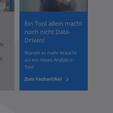
Ein Tool allein macht
noch nicht Data-
Driven!
de
Warum es mehr braucht
ie
als ein neues Analytics-
Tool
Zum Fachartikel