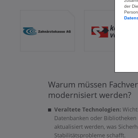
zusamm
der Di
Person
Daten
Warum müssen Fachver
modernisiert werden?
Veraltete Technologien:
Wicht
Datenbanken oder Bibliotheken
aktualisiert werden, was Sicherh
Stabilitätsprobleme schafft.