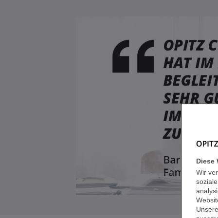
Diese 
Wir ve
sozial
analys
Websit
Unsere