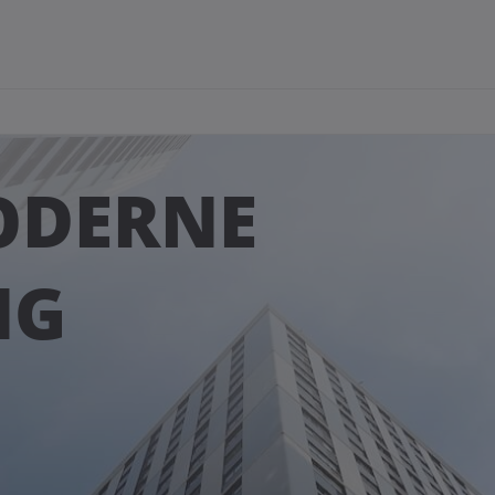
ODERNE
NG