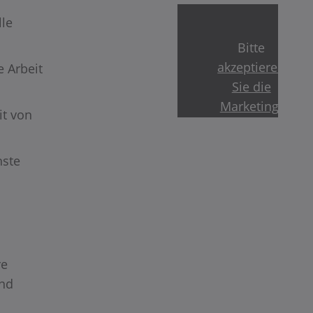
lle
Bitte
akzeptieren
e Arbeit
Sie die
Marketing-
it von
cookies
um
das Video
hste
anzuschauen.
re
und