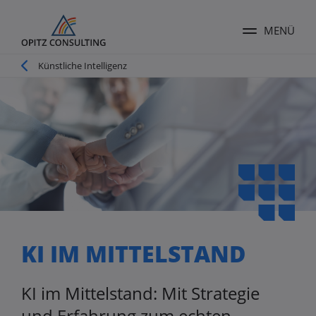
MENÜ
Menü ums
Pfadnavigation
Künstliche Intelligenz
KI IM MITTELSTAND
KI im Mittelstand: Mit Strategie
und Erfahrung zum echten