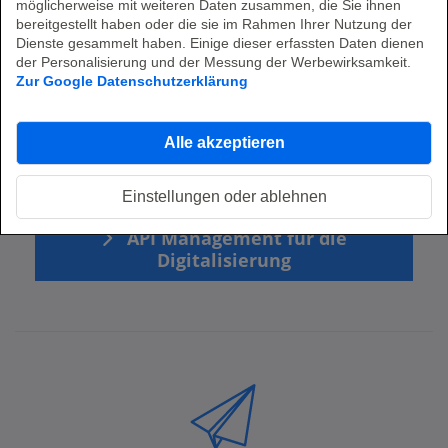
möglicherweise mit weiteren Daten zusammen, die Sie ihnen
bereitgestellt haben oder die sie im Rahmen Ihrer Nutzung der
Dienste gesammelt haben. Einige dieser erfassten Daten dienen
der Personalisierung und der Messung der Werbewirksamkeit.
Zur Google Datenschutzerklärung
Systemintegration
Alle akzeptieren
Ob in bestehende Systeme oder neue Plattformen – wir
sorgen dafür, dass KI und Automation nahtlos
funktionieren und Ihren Betrieb optimieren.
Einstellungen oder ablehnen
API Management für die
Digitalisierung