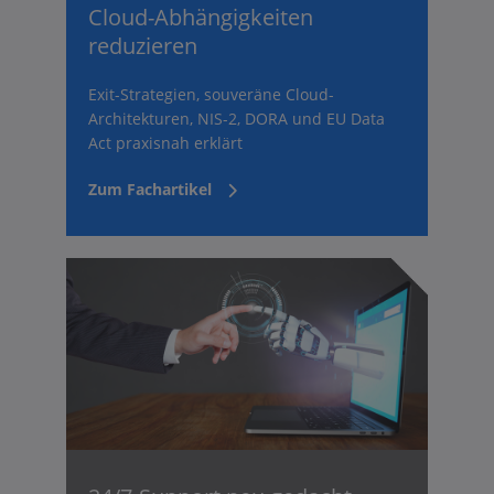
Cloud-Abhängigkeiten
reduzieren
Exit-Strategien, souveräne Cloud-
Architekturen, NIS-2, DORA und EU Data
Act praxisnah erklärt
Zum Fachartikel