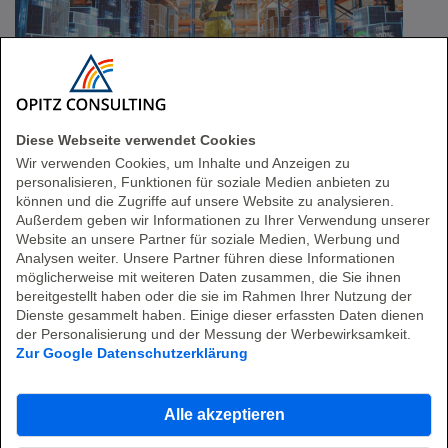
Diese Webseite verwendet Cookies
Effizient vernetzt
Wir verwenden Cookies, um Inhalte und Anzeigen zu
personalisieren, Funktionen für soziale Medien anbieten zu
Handel & Logistik
können und die Zugriffe auf unsere Website zu analysieren.
Außerdem geben wir Informationen zu Ihrer Verwendung unserer
Website an unsere Partner für soziale Medien, Werbung und
Mit IT-Lösungen, die Ihre Waren- und
Analysen weiter. Unsere Partner führen diese Informationen
Informationsflüsse optimal steuern. Von der
möglicherweise mit weiteren Daten zusammen, die Sie ihnen
Digitalisierung Ihrer Lieferketten bis zur
bereitgestellt haben oder die sie im Rahmen Ihrer Nutzung der
Optimierung des Einkaufserlebnisses – wir
Dienste gesammelt haben. Einige dieser erfassten Daten dienen
schaffen IT-Strukturen, die Geschwindigkeit,
der Personalisierung und der Messung der Werbewirksamkeit.
Zur Google Datenschutzerklärung
Transparenz und Flexibilität vereinen.
Mehr erfahren
Alle akzeptieren