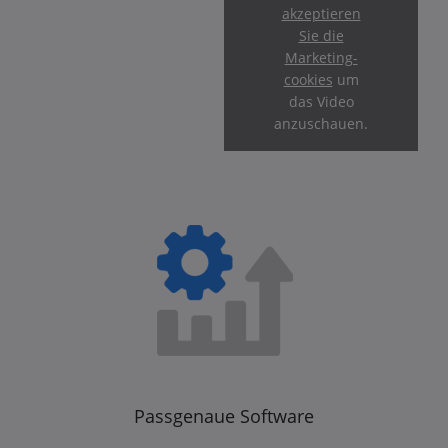
akzeptieren
Sie die
Marketing-
cookies
um
das Video
anzuschauen.
Passgenaue Software