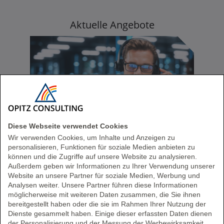
Aktuelle Angebote
Diese Webseite verwendet Cookies
Wir verwenden Cookies, um Inhalte und Anzeigen zu
Analytics Custom SaaS
personalisieren, Funktionen für soziale Medien anbieten zu
können und die Zugriffe auf unsere Website zu analysieren.
OPITZ CONSULTING stellt mit Pyramid
Außerdem geben wir Informationen zu Ihrer Verwendung unserer
Website an unsere Partner für soziale Medien, Werbung und
Analytics auf der STACKIT Cloud eine
Analysen weiter. Unsere Partner führen diese Informationen
Alternative zu US-Hyperscalern bereit.
möglicherweise mit weiteren Daten zusammen, die Sie ihnen
bereitgestellt haben oder die sie im Rahmen Ihrer Nutzung der
Zu den Firmennews
Dienste gesammelt haben. Einige dieser erfassten Daten dienen
der Personalisierung und der Messung der Werbewirksamkeit.