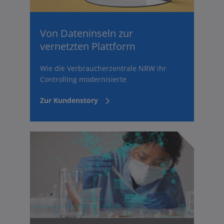
Von Dateninseln zur
vernetzten Plattform
Wie die Verbraucherzentrale NRW ihr
Controlling modernisierte
Zur Kundenstory