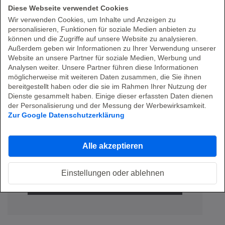
Diese Webseite verwendet Cookies
Wir verwenden Cookies, um Inhalte und Anzeigen zu
personalisieren, Funktionen für soziale Medien anbieten zu
können und die Zugriffe auf unsere Website zu analysieren.
Außerdem geben wir Informationen zu Ihrer Verwendung unserer
Website an unsere Partner für soziale Medien, Werbung und
Analysen weiter. Unsere Partner führen diese Informationen
möglicherweise mit weiteren Daten zusammen, die Sie ihnen
bereitgestellt haben oder die sie im Rahmen Ihrer Nutzung der
Dienste gesammelt haben. Einige dieser erfassten Daten dienen
Damit Ihre Software die Richtung
der Personalisierung und der Messung der Werbewirksamkeit.
Zur Google Datenschutzerklärung
ändern kann
In vier Schritten zur automatisierten CI/CD
Alle akzeptieren
Pipeline
In vier Schritten zur CI/CD
Einstellungen oder ablehnen
Pipeline