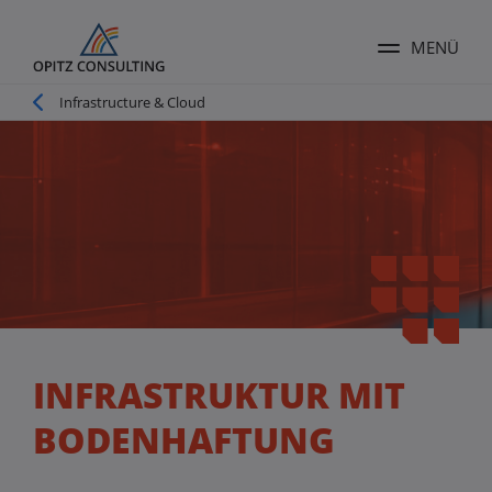
MENÜ
Menü ums
Pfadnavigation
Infrastructure & Cloud
INFRASTRUKTUR MIT
BODENHAFTUNG