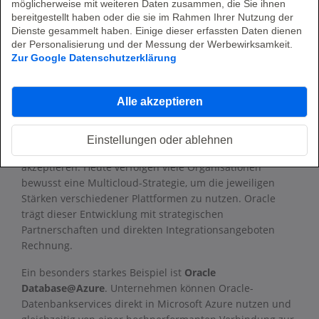
Video
möglicherweise mit weiteren Daten zusammen, die Sie ihnen
bereitgestellt haben oder die sie im Rahmen Ihrer Nutzung der
Dienste gesammelt haben. Einige dieser erfassten Daten dienen
der Personalisierung und der Messung der Werbewirksamkeit.
Zur Google Datenschutzerklärung
Oracle Multicloud: Die großen Cloud-
Alle akzeptieren
Plattformen wachsen zusammen
Lange Zeit mussten sich Unternehmen für einen Cloud-
Einstellungen oder ablehnen
Anbieter entscheiden und dessen Ökosystem
akzeptieren. Heute verfolgen viele Organisationen
bewusst eine Multicloud-Strategie, um die jeweiligen
Stärken verschiedener Plattformen zu nutzen. Oracle
trägt dieser Entwicklung mit strategischen
Partnerschaften und direkten Integrationsangeboten
Rechnung.
Ein besonders starkes Beispiel ist
Oracle
Database@Azure
. Unternehmen können Oracle-
Datenbankservices direkt in Microsoft Azure nutzen und