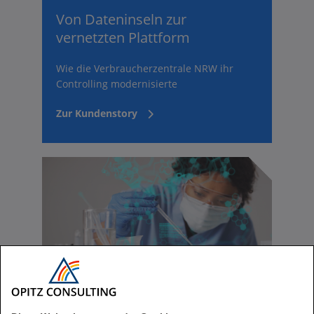
Von Dateninseln zur
vernetzten Plattform
Wie die Verbraucherzentrale NRW ihr
Controlling modernisierte
Zur Kundenstory
Frühwarnsystem mit ChatGPT