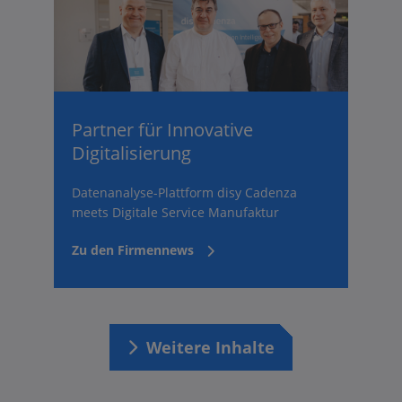
Partner für Innovative
Digitalisierung
Datenanalyse-Plattform disy Cadenza
meets Digitale Service Manufaktur
Zu den Firmennews
Weitere Inhalte