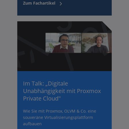
Zum Fachartikel
Im Talk: „Digitale
Unabhängigkeit mit Proxmox
Private Cloud"
Wie Sie mit Proxmox, OLVM & Co. eine
souveräne Virtualisierungsplattform
aufbauen