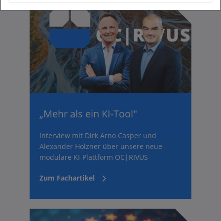
„Mehr als ein KI-Tool"
Interview mit Dirk Arno Casper und
Alexander Holzner über unsere neue
modulare KI-Plattform OC|RIVUS
Zum Fachartikel