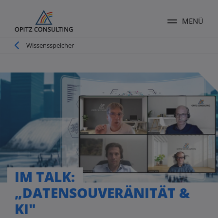
MENÜ
Menü ums
Pfadnavigation
Wissensspeicher
IM TALK:
„DATENSOUVERÄNITÄT &
KI"