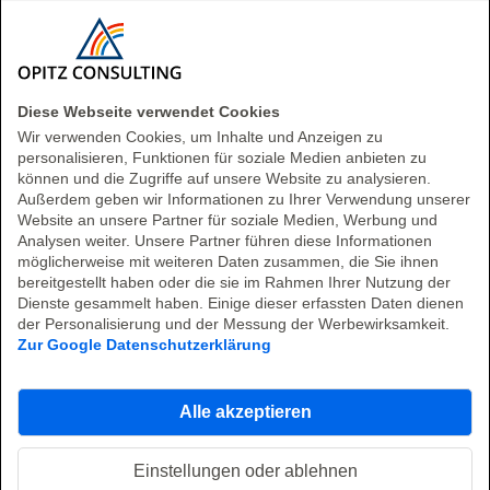
und einem technischen Einstieg über
Prototypen
, die zeigen, wie souveräne KI
in Ihrer Umgebung funktioniert.
Diese Webseite verwendet Cookies
Wir verwenden Cookies, um Inhalte und Anzeigen zu
Lust auf den nächsten Schritt?
personalisieren, Funktionen für soziale Medien anbieten zu
können und die Zugriffe auf unsere Website zu analysieren.
Nehmen Sie Kontakt mit uns auf – wir prüfen
Außerdem geben wir Informationen zu Ihrer Verwendung unserer
Website an unsere Partner für soziale Medien, Werbung und
gemeinsam, wo und wie Sie souveräne KI in
Analysen weiter. Unsere Partner führen diese Informationen
Ihrem Unternehmen am besten starten.
möglicherweise mit weiteren Daten zusammen, die Sie ihnen
bereitgestellt haben oder die sie im Rahmen Ihrer Nutzung der
Jetzt unverbindlich
Dienste gesammelt haben. Einige dieser erfassten Daten dienen
der Personalisierung und der Messung der Werbewirksamkeit.
Kontakt aufnehmen
Zur Google Datenschutzerklärung
Alle akzeptieren
Einstellungen oder ablehnen
Verwandte Inhalte