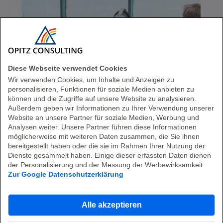
Diese Webseite verwendet Cookies
Wir verwenden Cookies, um Inhalte und Anzeigen zu
personalisieren, Funktionen für soziale Medien anbieten zu
können und die Zugriffe auf unsere Website zu analysieren.
Außerdem geben wir Informationen zu Ihrer Verwendung unserer
Ihre nächsten Schritte: Den Einstieg
Website an unsere Partner für soziale Medien, Werbung und
Analysen weiter. Unsere Partner führen diese Informationen
in die eigene KI-Plattform planen
möglicherweise mit weiteren Daten zusammen, die Sie ihnen
bereitgestellt haben oder die sie im Rahmen Ihrer Nutzung der
Sie möchten KI nutzen, stehen aber noch vor
Dienste gesammelt haben. Einige dieser erfassten Daten dienen
der Frage, ob Sie eine eigene KI-Plattform
der Personalisierung und der Messung der Werbewirksamkeit.
entwickeln, eine bestehende Lösung
Zur Google Datenschutzerklärung
anpassen oder eine fertige Plattform
einsetzen sollten? Im Webinar wird deutlich:
Der entscheidende Schritt ist, Potenziale,
Alle akzeptieren
Risiken und Rahmenbedingungen