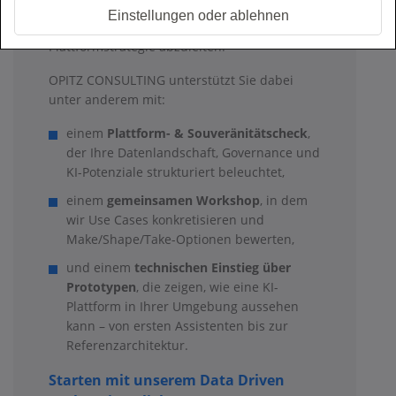
gemeinsam zu sortieren – und daraus
Einstellungen oder ablehnen
konkrete Use Cases und eine passende
Plattformstrategie abzuleiten.
OPITZ CONSULTING unterstützt Sie dabei
unter anderem mit:
einem
Plattform- & Souveränitätscheck
,
der Ihre Datenlandschaft, Governance und
KI-Potenziale strukturiert beleuchtet,
einem
gemeinsamen Workshop
, in dem
wir Use Cases konkretisieren und
Make/Shape/Take-Optionen bewerten,
und einem
technischen Einstieg über
Prototypen
, die zeigen, wie eine KI-
Plattform in Ihrer Umgebung aussehen
kann – von ersten Assistenten bis zur
Referenzarchitektur.
Starten mit unserem Data Driven