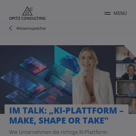
MENÜ
Menü ums
Pfadnavigation
Wissensspeicher
IM TALK: „KI-PLATTFORM –
MAKE, SHAPE OR TAKE"
Wie Unternehmen die richtige KI-Plattform-