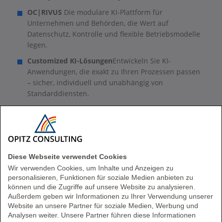
OC|RIVUS
Die modulare KI-Plattform für
Unternehmen und Behörden, die Wert auf
Datenschutz, Kontrolle und flexible Betriebsmodelle
legen.
Customized KI-Lösungen
Entwickeln Sie KI-
Anwendungen, die exakt zu Ihren Prozessen passen
– sicher, individuell und unabhängig von
Standarddiensten.
Vertrauenswürdige Chatbots:
Intelligente Chatbots
mit nachvollziehbaren Antworten – auf Basis Ihrer
eigenen Daten und unter Ihrer Kontrolle.
Diese Webseite verwendet Cookies
Wir verwenden Cookies, um Inhalte und Anzeigen zu
personalisieren, Funktionen für soziale Medien anbieten zu
können und die Zugriffe auf unsere Website zu analysieren.
Ihr Weg zur digitalen Souveränität
Außerdem geben wir Informationen zu Ihrer Verwendung unserer
Website an unsere Partner für soziale Medien, Werbung und
Analysen weiter. Unsere Partner führen diese Informationen
Digitale Souveränität entsteht nicht durch eine einzelne