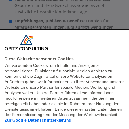
Geburten- und Heiratszuschuss sowie bis zu 4
zusätzliche bezahlte Kinderkranktage.
Empfehlungen, Jubiläen & Benefits:
Prämien für
Mitarbeiterempfehlungen, Jubiläumszuwendungen
sowie attraktive Mitarbeiterangebote über unser
Corporate-Benefits-Programm.
Diese Webseite verwendet Cookies
Wir verwenden Cookies, um Inhalte und Anzeigen zu
personalisieren, Funktionen für soziale Medien anbieten zu
können und die Zugriffe auf unsere Website zu analysieren.
Sandra Röttger
Außerdem geben wir Informationen zu Ihrer Verwendung unserer
Website an unsere Partner für soziale Medien, Werbung und
Senior Human Relations Manager
Analysen weiter. Unsere Partner führen diese Informationen
möglicherweise mit weiteren Daten zusammen, die Sie ihnen
bereitgestellt haben oder die sie im Rahmen Ihrer Nutzung der
karriere@opitz-consulting.com
Dienste gesammelt haben. Einige dieser erfassten Daten dienen
der Personalisierung und der Messung der Werbewirksamkeit.
Datenschutzhinweise für Bewerber:innen
Zur Google Datenschutzerklärung