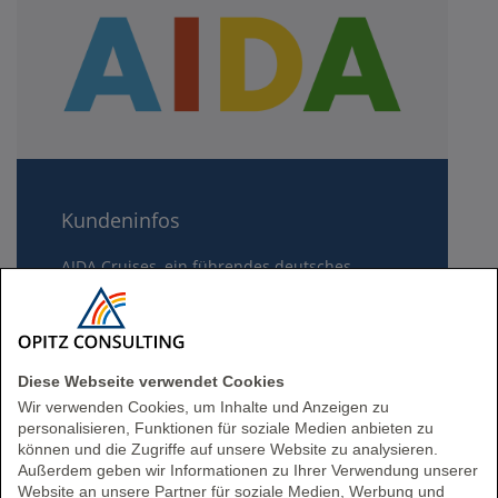
Kundeninfos
AIDA Cruises, ein führendes deutsches
Kreuzfahrtunternehmen, gehört zur Carnival
Corporation. Mit modernen,
umweltfreundlichen Schiffen bietet AIDA
weltweit abwechslungsreiche Reisen,
Diese Webseite verwendet Cookies
umfangreiche Freizeitangebote und setzt auf
Wir verwenden Cookies, um Inhalte und Anzeigen zu
Nachhaltigkeit und innovative Technologien.
personalisieren, Funktionen für soziale Medien anbieten zu
können und die Zugriffe auf unsere Website zu analysieren.
Außerdem geben wir Informationen zu Ihrer Verwendung unserer
Website an unsere Partner für soziale Medien, Werbung und