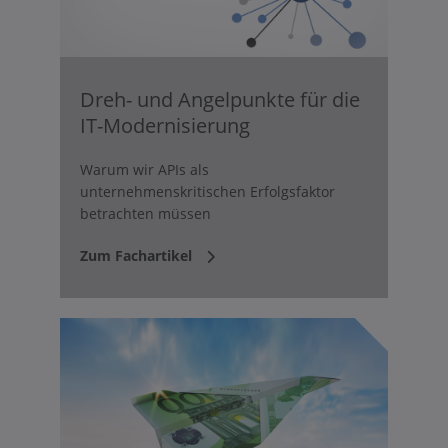
Dreh- und Angelpunkte für die
IT-Modernisierung
Warum wir APIs als
unternehmenskritischen Erfolgsfaktor
betrachten müssen
Zum Fachartikel