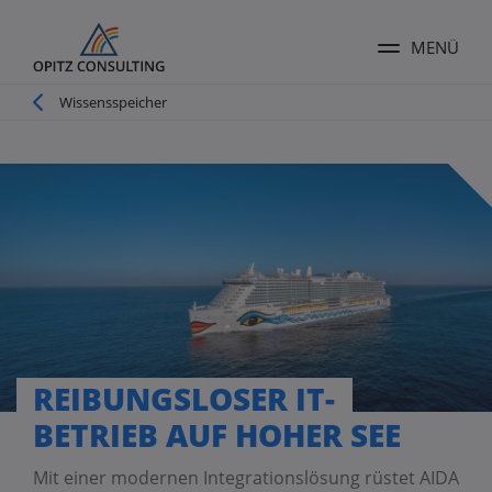
MENÜ
Menü ums
Pfadnavigation
Wissensspeicher
REIBUNGSLOSER IT-
BETRIEB AUF HOHER SEE
Mit einer modernen Integrationslösung rüstet AIDA