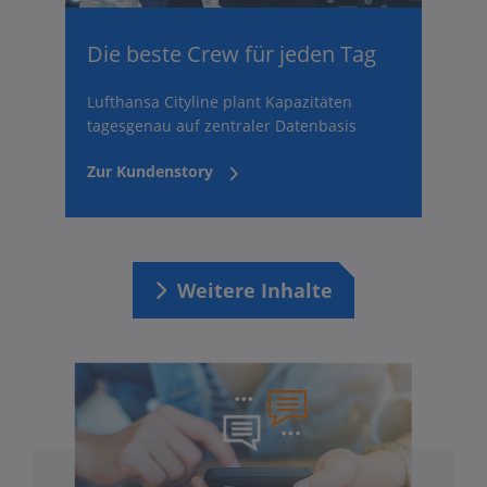
Die beste Crew für jeden Tag
Lufthansa Cityline plant Kapazitäten
tagesgenau auf zentraler Datenbasis
Zur Kundenstory
Weitere Inhalte