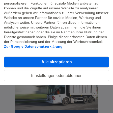
Die ALPEGA Group ist einer der weltweit
personalisieren, Funktionen für soziale Medien anbieten zu
führenden Hersteller von Logistik-Software,
können und die Zugriffe auf unsere Website zu analysieren.
Die neuesten Fachartikel und
der Komplettlösungen für alle
Außerdem geben wir Informationen zu Ihrer Verwendung unserer
Videos direkt ins Postfach?
Transportbedürfnisse anbietet, darunter
Website an unsere Partner für soziale Medien, Werbung und
Transport-Management-Systeme und
Analysen weiter. Unsere Partner führen diese Informationen
Mit unserem Newsletter-Service
möglicherweise mit weiteren Daten zusammen, die Sie ihnen
Frachtbörsen.
informieren wir Sie regelmäßig über
bereitgestellt haben oder die sie im Rahmen Ihrer Nutzung der
neue Publikationen und Angebote zu den
Dienste gesammelt haben. Einige dieser erfassten Daten dienen
aktuellen IT-Herausforderungen.
der Personalisierung und der Messung der Werbewirksamkeit.
Natürlich kostenlos und jederzeit
Zur Google Datenschutzerklärung
abbestellbar.
Verwandte Inhalte
Alle akzeptieren
Jetzt abonnieren
Einstellungen oder ablehnen