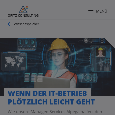
MENÜ
Menü ums
Pfadnavigation
Wissensspeicher
WENN DER IT-BETRIEB
PLÖTZLICH LEICHT GEHT
Wie unsere Managed Services Alpega halfen, den