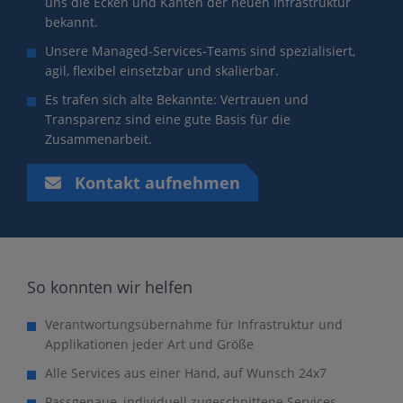
uns die Ecken und Kanten der neuen Infrastruktur
bekannt.
Unsere Managed-Services-Teams sind spezialisiert,
agil, flexibel einsetzbar und skalierbar.
Es trafen sich alte Bekannte: Vertrauen und
Transparenz sind eine gute Basis für die
Zusammenarbeit.
Kontakt aufnehmen
So konnten wir helfen
Verantwortungsübernahme für Infrastruktur und
Applikationen jeder Art und Größe
Alle Services aus einer Hand, auf Wunsch 24x7
Passgenaue, individuell zugeschnittene Services