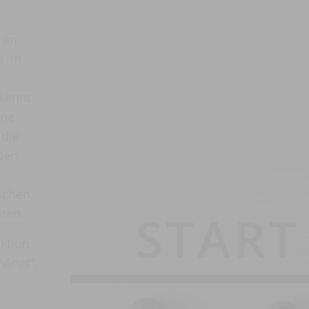
 an
n im
 kennt
ine
 die
den
schen,
iten.
ktion
hängt“,