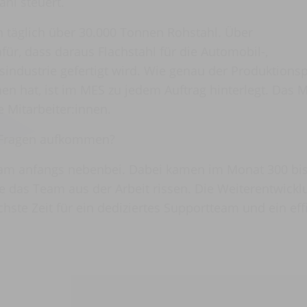
hl steuert.
n täglich über 30.000 Tonnen Rohstahl. Über
für, dass daraus Flachstahl für die Automobil-,
industrie gefertigt wird. Wie genau der Produktions
en hat, ist im MES zu jedem Auftrag hinterlegt. Das M
e Mitarbeiter:innen.
 Fragen aufkommen?
eam anfangs nebenbei. Dabei kamen im Monat 300 bi
e das Team aus der Arbeit rissen. Die Weiterentwickl
chste Zeit für ein dediziertes Supportteam und ein eff