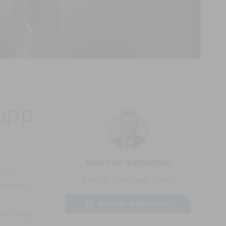
rupp
Marcus Kaminski
 den
Senior Manager Sales
 widmen.
n
Kontakt aufnehmen
 den Weg