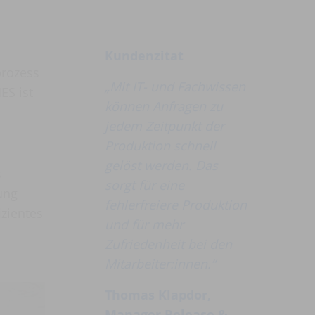
Kundenzitat
prozess
„Mit IT- und Fachwissen
ES ist
können Anfragen zu
jedem Zeitpunkt der
Produktion schnell
gelöst werden. Das
s
sorgt für eine
ung
fehlerfreiere Produktion
izientes
und für mehr
Zufriedenheit bei den
Mitarbeiter:innen.“
Thomas Klapdor,
Manager Release &