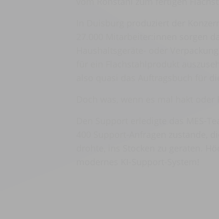
vom Rohstahl zum fertigen Flachsta
In Duisburg produziert der Konzer
27.000 Mitarbeiter:innen sorgen da
Haushaltsgeräte- oder Verpackungs
für ein Flachstahlprodukt auszuseh
also quasi das Auftragsbuch für di
Doch was, wenn es mal hakt oder
Den Support erledigte das MES-T
400 Support-Anfragen zustande, di
drohte, ins Stocken zu geraten. Hö
modernes KI-Support-System!