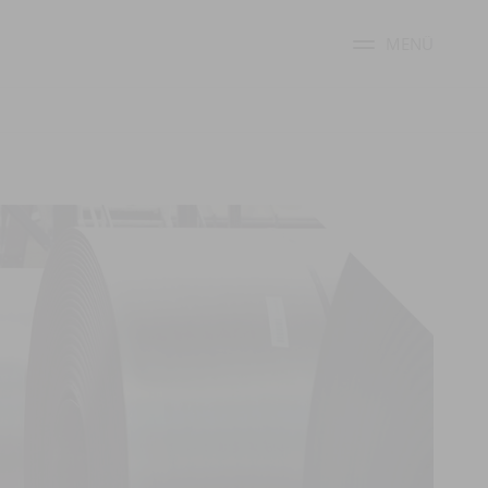
MENÜ
Menü ums