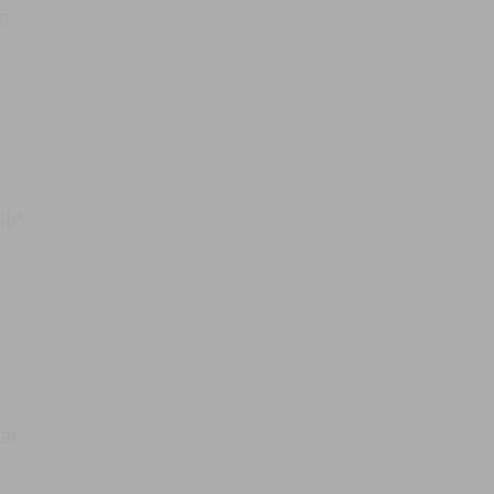
en
ibt
ät