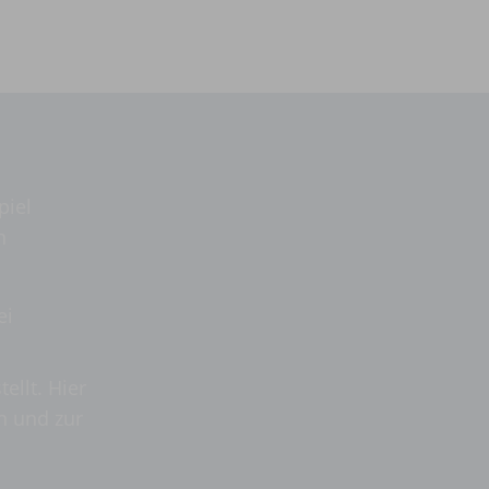
piel
n
ei
ellt. Hier
n und zur