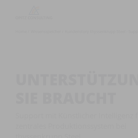
Pfadnavigation
Home
Wissensspeicher
Kundenstory thyssenkrupp Steel - Sup
UNTERSTÜTZU
SIE BRAUCHT
Support mit Künstlicher Intelligenz f
zentrales Produktionssystem bei
thyssenkrupp Steel